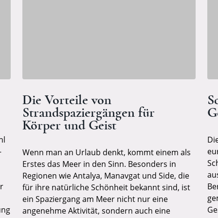
Die Vorteile von
S
Strandspaziergängen für
G
Körper und Geist
hl
Di
–
eu
Wenn man an Urlaub denkt, kommt einem als
Sch
Erstes das Meer in den Sinn. Besonders in
au
Regionen wie Antalya, Manavgat und Side, die
r
Be
für ihre natürliche Schönheit bekannt sind, ist
ge
ein Spaziergang am Meer nicht nur eine
ung
Ge
angenehme Aktivität, sondern auch eine