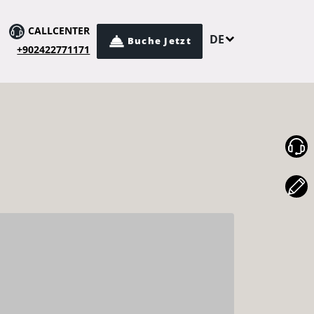
CALLCENTER
DE
Buche Jetzt
+902422771171
TR
EN
NL
RU