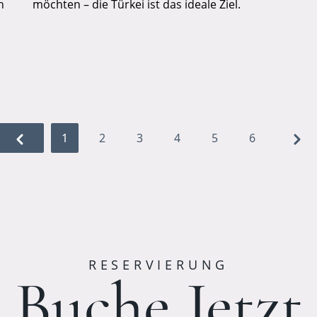
n
möchten – die Türkei ist das ideale Ziel.
1
2
3
4
5
6
RESERVIERUNG
Buche Jetzt