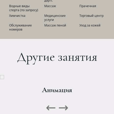
дартс
Водные виды
Массаж
Прачечная
спорта (по запросу)
Химчистка
Медицинские
Торговый центр
услуги
Обслуживание
Массаж пеной
Уход за кожей
номеров
Другие занятия
Анимация