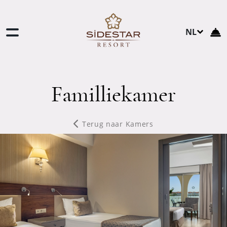
NL
TR
EN
DE
Familliekamer
RU
Terug naar Kamers